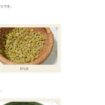
ぱりです。
打ち豆
す。