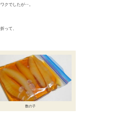
クワクでしたが‥。
端折って、
。
数の子