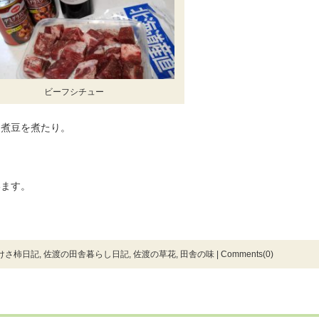
ビーフシチュー
、煮豆を煮たり。
います。
けさ柿日記
,
佐渡の田舎暮らし日記
,
佐渡の草花
,
田舎の味
|
Comments(0)