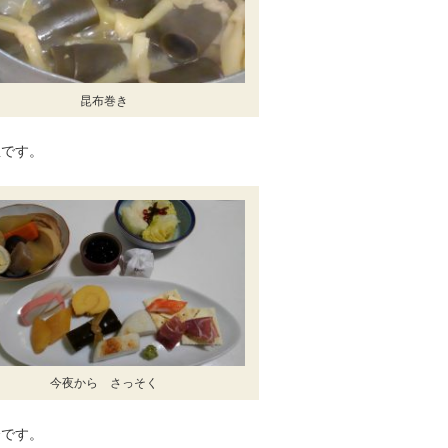
昆布巻き
宝です。
今夜から さっそく
合です。