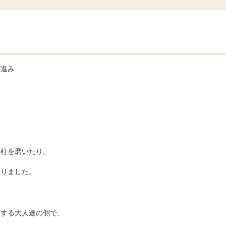
が進み
、柱を磨いたり。
ありました。
りする大人達の側で、