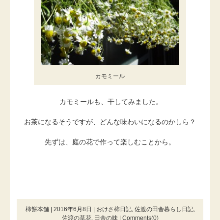
カモミール
カモミールも、干してみました。
お茶になるそうですが、どんな味わいになるのかしら？
先ずは、庭の花で作って楽しむことから。
柿餅本舗 | 2016年6月8日 |
おけさ柿日記
,
佐渡の田舎暮らし日記
,
佐渡の草花
,
田舎の味
|
Comments(0)