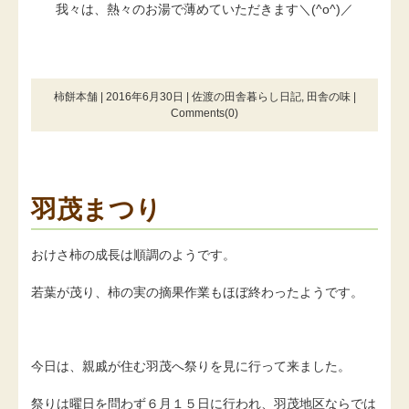
我々は、熱々のお湯で薄めていただきます＼(^o^)／
柿餅本舗 | 2016年6月30日 |
佐渡の田舎暮らし日記
,
田舎の味
|
Comments(0)
羽茂まつり
おけさ柿の成長は順調のようです。
若葉が茂り、柿の実の摘果作業もほぼ終わったようです。
今日は、親戚が住む羽茂へ祭りを見に行って来ました。
祭りは曜日を問わず６月１５日に行われ、羽茂地区ならでは