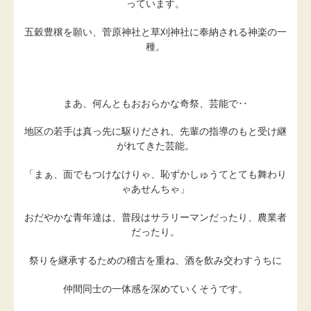
っています。
五穀豊穣を願い、菅原神社と草刈神社に奉納される神楽の一
種。
まあ、何んともおおらかな奇祭、芸能で‥
地区の若手は真っ先に駆りだされ、先輩の指導のもと受け継
がれてきた芸能。
「まぁ、面でもつけなけりゃ、恥ずかしゅうてとても舞わり
ゃあせんちゃ」
おだやかな青年達は、普段はサラリーマンだったり、農業者
だったり。
祭りを継承するための稽古を重ね、酒を飲み交わすうちに
仲間同士の一体感を深めていくそうです。