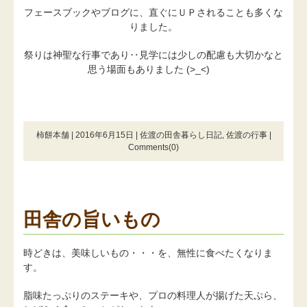
フェースブックやブログに、直ぐにＵＰされることも多くな
りました。
祭りは神聖な行事であり‥見学には少しの配慮も大切かなと
思う場面もありました (>_<)
柿餅本舗 | 2016年6月15日 |
佐渡の田舎暮らし日記
,
佐渡の行事
|
Comments(0)
田舎の旨いもの
時どきは、美味しいもの・・・を、無性に食べたくなりま
す。
脂味たっぷりのステーキや、プロの料理人が揚げた天ぷら、