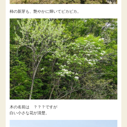
柿の新芽も、艶やかに輝いてピカピカ。
木の名前は ？？？ですが
白い小さな花が清楚。