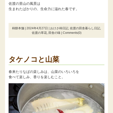
佐渡の里山の風景は
生まれたばかりの、生命力に溢れた春です。
柿餅本舗 | 2024年4月27日 |
おけさ柿日記
,
佐渡の田舎暮らし日記
,
佐渡の草花
,
田舎の味
|
Comments(0)
タケノコと山菜
春来たりなばの楽しみは、山菜のいろいろを
食べて楽しみ、香りを楽しむこと。