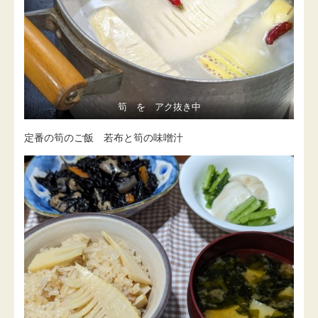
筍 を アク抜き中
定番の筍のご飯 若布と筍の味噌汁