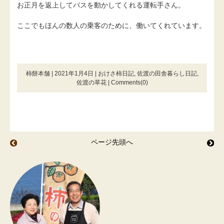
お正月を返上してバスを動かしてくれる運転手さん。
ここでもほんの数人の乗客のために、働いてくれています。
柿餅本舗 | 2021年1月4日 |
おけさ柿日記
,
佐渡の田舎暮らし日記
,
佐渡の草花
|
Comments(0)
ページ先頭へ
雪下キャベツ
雪