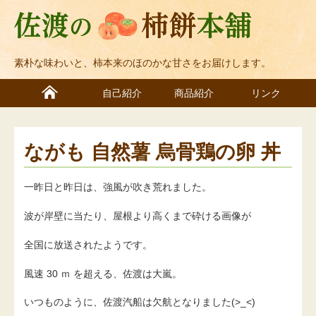
素朴な味わいと、柿本来のほのかな甘さをお届けします。
自己紹介
商品紹介
リンク
ながも 自然薯 烏骨鶏の卵 丼
一昨日と昨日は、強風が吹き荒れました。
波が岸壁に当たり、屋根より高くまで砕ける画像が
全国に放送されたようです。
風速 30 ｍ を超える、佐渡は大嵐。
いつものように、佐渡汽船は欠航となりました(>_<)