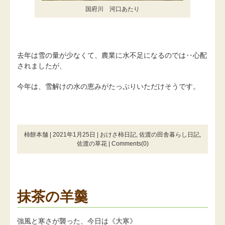
国府川 河口あたり
去年は雪の量が少なくて、農業に水不足になるのでは‥心配
されましたが、
今年は、雪解けの水の恵みがたっぷりいただけそうです。
柿餅本舗 | 2021年1月25日 |
おけさ柿日記
,
佐渡の田舎暮らし日記
,
佐渡の草花
|
Comments(0)
抹茶の羊羹
強風と寒さが襲った、今日は《大寒》