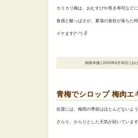
カリカリ梅は、おむすびや巻き寿司などに(*
食感と酸っぱさが、夏場の食欲が落ちた
イケます(^-^) ✌
柿餅本舗 | 2020年6月30日 |
お
青梅でシロップ 梅肉エ
佐渡には、梅雨の季節はほとんどないよ
さらり、からりとした天気が続いていま