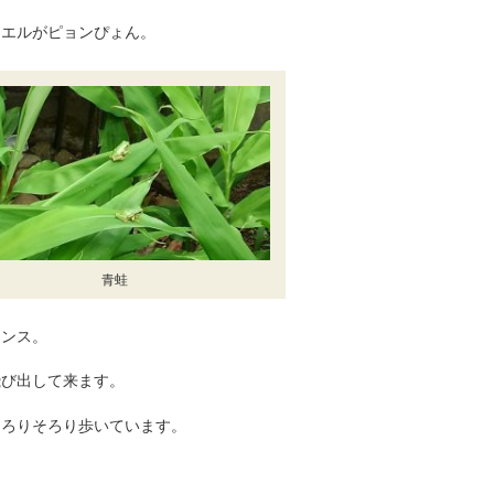
カエルがピョンぴょん。
青蛙
タンス。
飛び出して来ます。
そろりそろり歩いています。