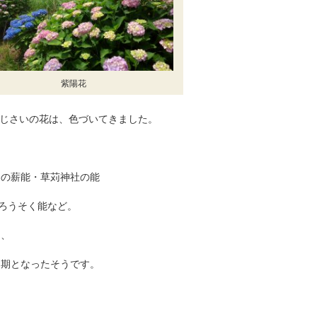
紫陽花
じさいの花は、色づいてきました。
納の薪能・草苅神社の能
寺ろうそく能など。
り、
延期となったそうです。