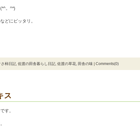
^。^*)
時などにピッタリ。
けさ柿日記
,
佐渡の田舎暮らし日記
,
佐渡の草花
,
田舎の味
|
Comments(0)
キス
うです。
す。