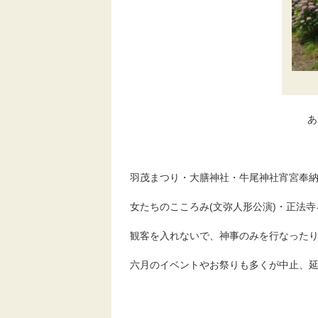
あ
羽茂まつり・大膳神社・牛尾神社宵宮奉
女たちのこころみ(文弥人形公演)・正法
観客を入れないで、神事のみを行なった
六月のイベントやお祭りも多くが中止、