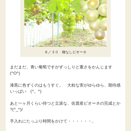
８／３０ 種なしピオーネ
まだまだ、青い葡萄ですがずっしりと重さをかんじます
(^O^)
漆黒に色ずくのはもうすぐ。 大粒な実がゆらゆら、期待感
いっぱい (^。^)
あと一ヶ月くらい待つと立派な、佐渡産ピオーネの完成とか
?(^_^)/
手入れにたっぷり時間をかけて・・・・・・。