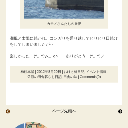
カモメさんたちの昼寝
潮風と太陽に焼かれ、コンガリを通り越してヒリヒリ日焼け
をしてしまいましたが‥
楽しかった (^。^)y-.。o○ ありがとう (^。^)／
柿餅本舗 | 2012年8月20日 |
おけさ柿日記
,
イベント情報
,
佐渡の田舎暮らし日記
,
田舎の味
|
Comments(0)
ページ先頭へ
夏はいつまで？
お