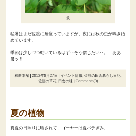
萩
猛暑はまだ佐渡に居座っていますが、夜には秋の虫が鳴き始
めています。
季節は少しづつ動いているはず‥そう信じたい‥。 ああ、
暑ッ !!
柿餅本舗 | 2012年8月27日 |
イベント情報
,
佐渡の田舎暮らし日記
,
佐渡の草花
,
田舎の味
|
Comments(0)
夏の植物
真夏の日照りに晒されて、ゴーヤーは夏バテぎみ。