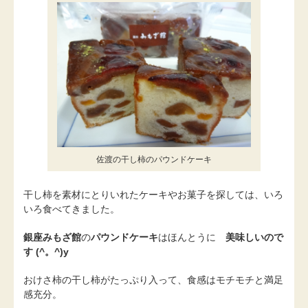
佐渡の干し柿のパウンドケーキ
干し柿を素材にとりいれたケーキやお菓子を探しては、いろ
いろ食べてきました。
銀座みもざ館
の
パウンドケーキ
はほんとうに
美味しいので
す
(^。^)y
おけさ柿の干し柿がたっぷり入って、食感はモチモチと満足
感充分。