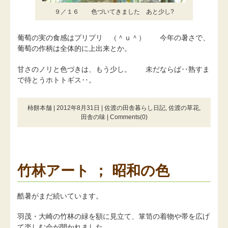
９／１６ 色づいてきました あと少し?
葡萄の実の食感はプリプリ （＾ｕ＾） 今年の暑さで、
葡萄の作柄は全体的に上出来とか。
甘さのノリと色づきは、もう少し。 未だならば‥熟すま
で待とうホトトギス‥。
柿餅本舗 | 2012年8月31日 |
佐渡の田舎暮らし日記
,
佐渡の草花
,
田舎の味
|
Comments(0)
竹林アート ； 昭和の色
酷暑がまだ続いています。
羽茂・大崎の竹林の緑を額に見立て、箪笥の着物や帯を広げ
て楽しむ会が開かれました。