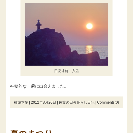
日没寸前 夕凪
神秘的な一瞬に出会えました。
柿餅本舗 | 2012年8月20日 |
佐渡の田舎暮らし日記
|
Comments(0)