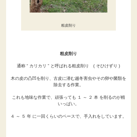
粗皮削り
粗皮削り
通称 “ カリカリ ” と呼ばれる粗皮削り ( そひけずり )
木の皮の凸凹を削り、古皮に潜む越冬害虫やその卵や菌類を
除去する作業。
これも地味な作業で、頑張っても １ ～ ２ 本 を削るのが精
いっぱい。
４ ～ ５ 年 に一回くらいのペースで、手入れをしています。