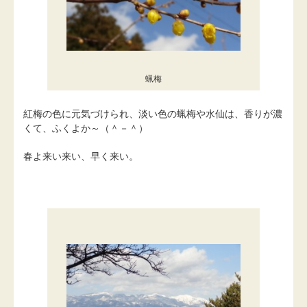
蝋梅
紅梅の色に元気づけられ、淡い色の蝋梅や水仙は、香りが濃
くて、ふくよか～（＾－＾）
春よ来い来い、早く来い。