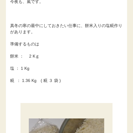
今夜も、嵐です。
真冬の寒の最中にしておきたい仕事に、餅米入りの塩糀作り
があります。
準備するものは
餅米 ： 2 Kｇ
塩 ： 1 Kg
糀 ： 1.36 Kg ( 糀 ３ 袋 )