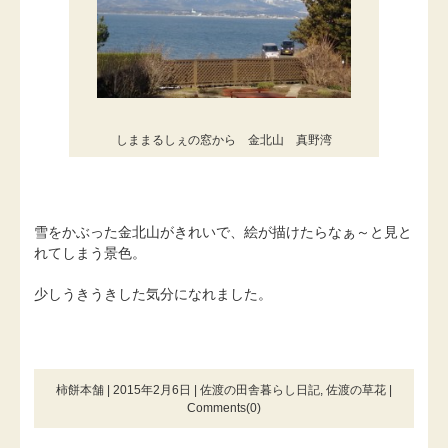
しままるしぇの窓から 金北山 真野湾
雪をかぶった金北山がきれいで、絵が描けたらなぁ～と見と
れてしまう景色。
少しうきうきした気分になれました。
柿餅本舗 | 2015年2月6日 |
佐渡の田舎暮らし日記
,
佐渡の草花
|
Comments(0)