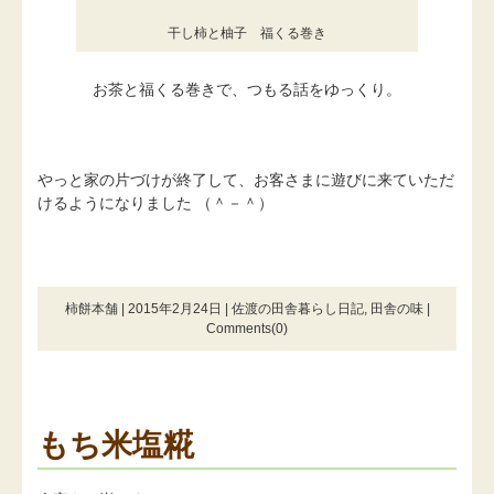
干し柿と柚子 福くる巻き
お茶と福くる巻きで、つもる話をゆっくり。
やっと家の片づけが終了して、お客さまに遊びに来ていただ
けるようになりました （＾－＾）
柿餅本舗 | 2015年2月24日 |
佐渡の田舎暮らし日記
,
田舎の味
|
Comments(0)
もち米塩糀