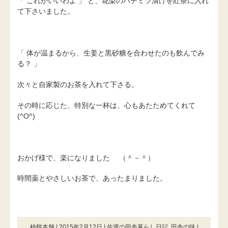
「 これがいいわよ 」 と、花梨のハチミツ漬けを紅茶に入れ
て下さいました。
「 体が温まるから、生姜と黒砂糖を合わせたのも飲んでみ
る？ 」
次々と自家製のお茶を入れて下さる。
その時に応じた、特別な一杯は、心もあたためてくれて
(^O^)
おかげ様で、楽になりました （＾－＾）
時間薬とやさしいお茶で、あったまりました。
柿餅本舗 | 2015年2月12日 |
佐渡の田舎暮らし日記
,
田舎の味
|