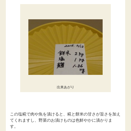
出来あがり
この塩糀で肉や魚を漬けると、糀と餅米の甘さが旨さを加え
てくれますし、野菜のお漬けものは色鮮やかに漬かりま
す。