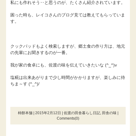
私にも作れそう‥と思うのが、たくさん紹介されています。
困った時も、レイコさんのブログ見ては教えてもらっていま
す。
クックパッドもよく検索しますが、郷土食の作り方は、地元
の先輩にお聞きするのが一番。
我が家の食卓にも、佐渡の味を伝えていきたいな (^_^)v
塩糀は出来あがりまで少し時間がかかりますが、楽しみに待
ちま～す (^_^)/
柿餅本舗 | 2015年2月12日 |
佐渡の田舎暮らし日記
,
田舎の味
|
Comments(0)