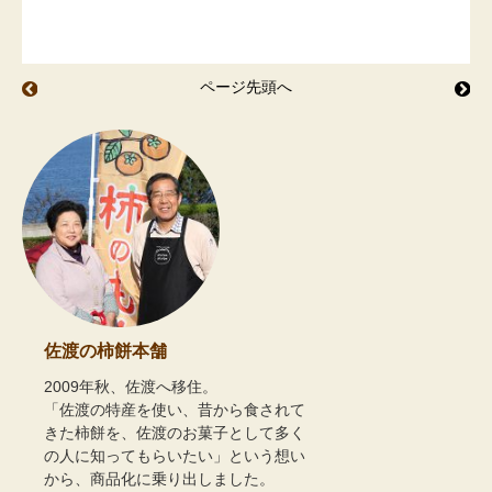
ページ先頭へ
ココアであったか
ん
佐渡の柿餅本舗
2009年秋、佐渡へ移住。
「佐渡の特産を使い、昔から食されて
きた柿餅を、佐渡のお菓子として多く
の人に知ってもらいたい」という想い
から、商品化に乗り出しました。