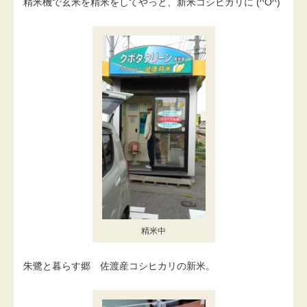
精米機で玄米を精米をしてやっと、新米コシヒカリに (^O^)
精米中
朱鷺と暮らす郷 佐渡産コシヒカリの新米。