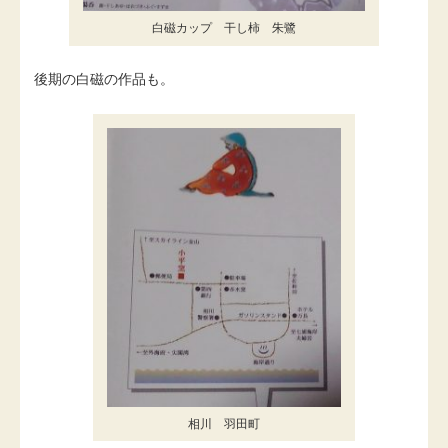
白磁カップ 干し柿 朱鷺
後期の白磁の作品も。
相川 羽田町