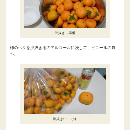
渋抜き 準備
柿のヘタを渋抜き用のアルコールに浸して、ビニールの袋
へ。
渋抜き中 です