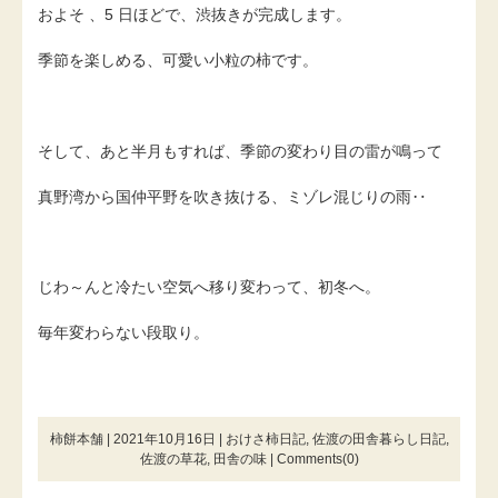
およそ 、5 日ほどで、渋抜きが完成します。
季節を楽しめる、可愛い小粒の柿です。
そして、あと半月もすれば、季節の変わり目の雷が鳴って
真野湾から国仲平野を吹き抜ける、ミゾレ混じりの雨‥
じわ～んと冷たい空気へ移り変わって、初冬へ。
毎年変わらない段取り。
柿餅本舗 | 2021年10月16日 |
おけさ柿日記
,
佐渡の田舎暮らし日記
,
佐渡の草花
,
田舎の味
|
Comments(0)