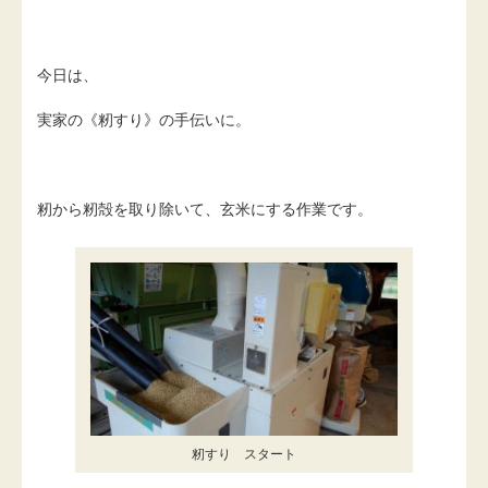
今日は、
実家の《籾すり》の手伝いに。
籾から籾殻を取り除いて、玄米にする作業です。
籾すり スタート