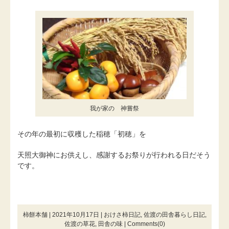
我が家の 神嘗祭
その年の最初に収穫した稲穂「初穂」を
天照大御神にお供えし、感謝するお祭りが行われる日だそう
です。
柿餅本舗 | 2021年10月17日 |
おけさ柿日記
,
佐渡の田舎暮らし日記
,
佐渡の草花
,
田舎の味
|
Comments(0)