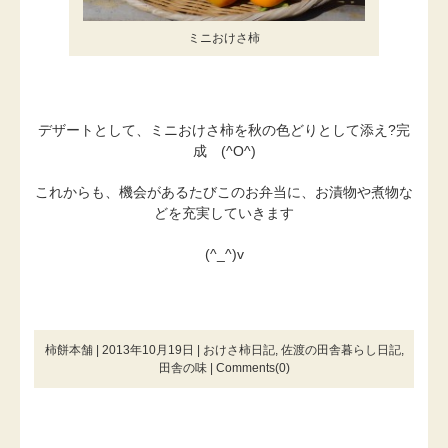
ミニおけさ柿
デザートとして、ミニおけさ柿を秋の色どりとして添え?完
成 (^O^)
これからも、機会があるたびこのお弁当に、お漬物や煮物な
どを充実していきます
(^_^)v
柿餅本舗 | 2013年10月19日 |
おけさ柿日記
,
佐渡の田舎暮らし日記
,
田舎の味
|
Comments(0)