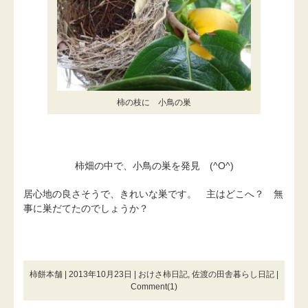
柿の枝に 小鳥の巣
柿畑の中で、小鳥の巣を発見 (^O^)
居心地の良さそうで、きれいな巣です。 主はどこへ？ 無
事に巣だてたのでしょうか？
柿餅本舗 | 2013年10月23日 |
おけさ柿日記
,
佐渡の田舎暮らし日記
|
Comment(1)