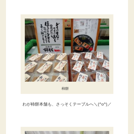
柿餅
わが柿餅本舗も、さっそくテーブルへ＼(^o^)／