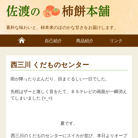
素朴な味わいと、柿本来のほのかな甘さをお届けします。
自己紹介
商品紹介
リンク
西三川 くだものセンター
雨が降ったり止んだり、目まぐるしい一日でした。
先程はザーと激しく音をたて、ＢＳテレビの画面が一瞬消え
てしまいました (>_<)
夏です。
西三川のくだものセンターにスイカが並び、本日よりオープ