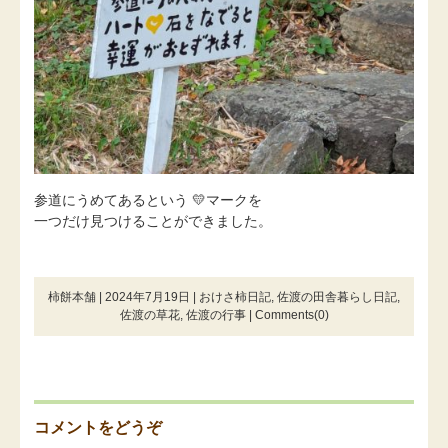
参道にうめてあるという 💛マークを
一つだけ見つけることができました。
柿餅本舗 | 2024年7月19日 |
おけさ柿日記
,
佐渡の田舎暮らし日記
,
佐渡の草花
,
佐渡の行事
|
Comments(0)
コメントをどうぞ