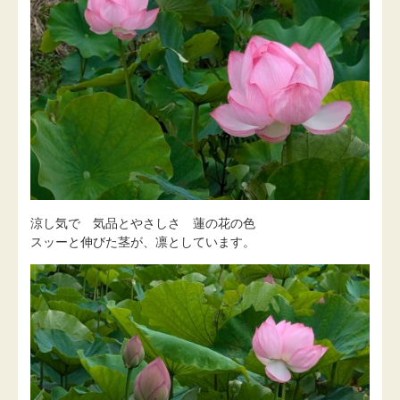
涼し気で 気品とやさしさ 蓮の花の色
スッーと伸びた茎が、凛としています。