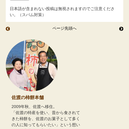
日本語が含まれない投稿は無視されますのでご注意くださ
い。（スパム対策）
ページ先頭へ
茅の輪くぐり
紫
佐渡の柿餅本舗
2009年秋、佐渡へ移住。
「佐渡の特産を使い、昔から食されて
きた柿餅を、佐渡のお菓子として多く
の人に知ってもらいたい」という想い