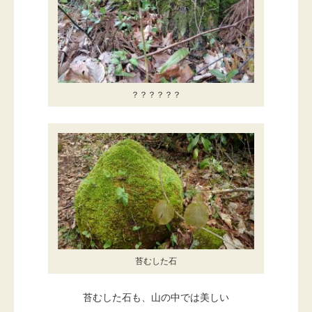
？？？？？？
苔むした石
苔むした石も、山の中では美しい