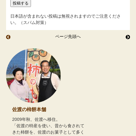
日本語が含まれない投稿は無視されますのでご注意くださ
い。（スパム対策）
ページ先頭へ
佐渡産コシヒカリ玄米で 黒焼き玄米茶
ご
佐渡の柿餅本舗
2009年秋、佐渡へ移住。
「佐渡の特産を使い、昔から食されて
きた柿餅を、佐渡のお菓子として多く