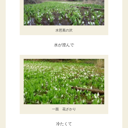
水芭蕉の沢
水が澄んで
一面 花ざかり
冷たくて