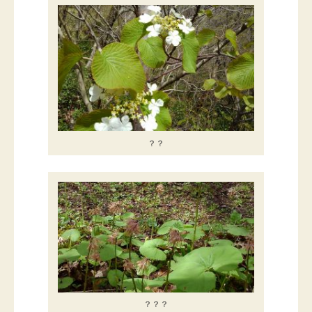
？？
？？？