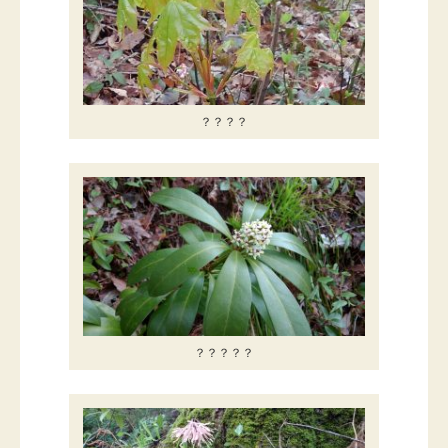
？？？？
？？？？？