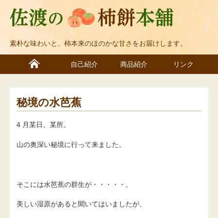
素朴な味わいと、柿本来のほのかな甘さをお届けします。
自己紹介
商品紹介
リンク
秘境の水芭蕉
4 月某日、某所。
山の奥深い秘境に行って来ました。
そこには水芭蕉の群生が・・・・・。
美しい湿原があると聞いてはいましたが、