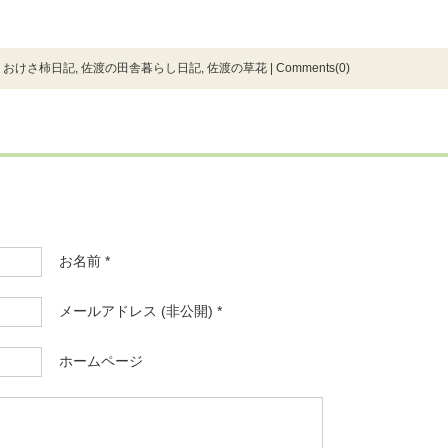
|
おけさ柿日記
,
佐渡の田舎暮らし日記
,
佐渡の草花
|
Comments(0)
お名前 *
メールアドレス (非公開) *
ホームページ