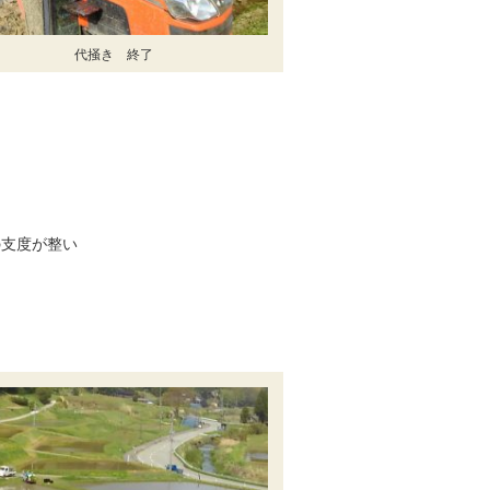
代掻き 終了
。
の支度が整い