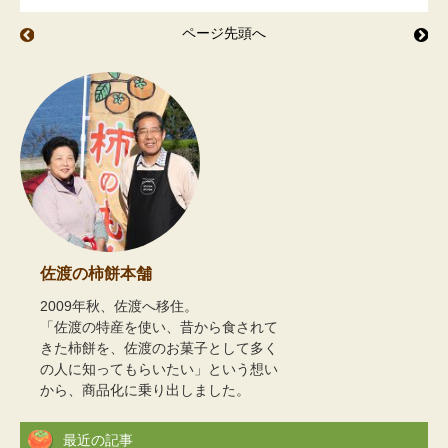
ページ先頭へ
春、ランラン
法
佐渡の柿餅本舗
2009年秋、佐渡へ移住。
「佐渡の特産を使い、昔から食されて
きた柿餅を、佐渡のお菓子として多く
の人に知ってもらいたい」という想い
から、商品化に乗り出しました。
最近の記事