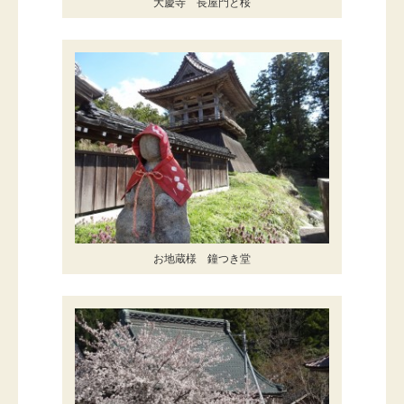
大慶寺 長屋門と桜
お地蔵様 鐘つき堂