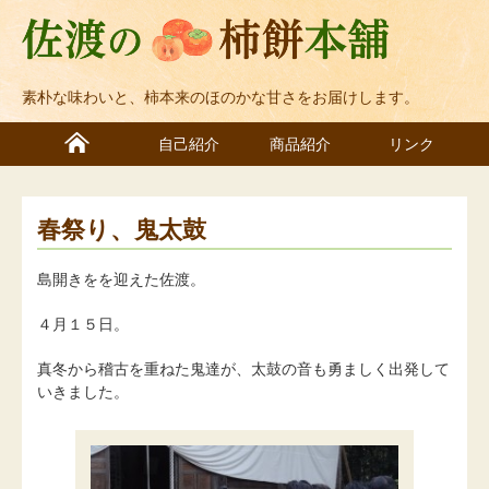
素朴な味わいと、柿本来のほのかな甘さをお届けします。
自己紹介
商品紹介
リンク
春祭り、鬼太鼓
島開きをを迎えた佐渡。
４月１５日。
真冬から稽古を重ねた鬼達が、太鼓の音も勇ましく出発して
いきました。