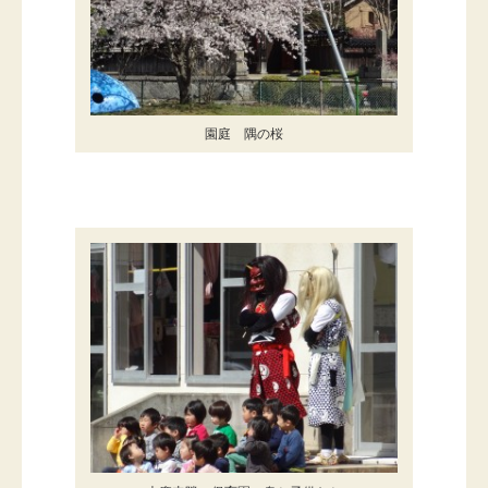
園庭 隅の桜