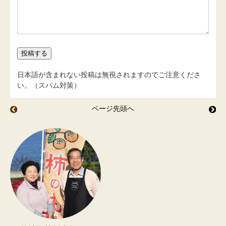
日本語が含まれない投稿は無視されますのでご注意くださ
い。（スパム対策）
ページ先頭へ
チョコレート と おけさ柿
古