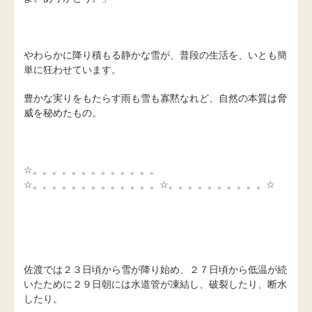
やわらかに降り積もる静かな雪が、普段の生活を、いとも簡
単に狂わせています。
豊かな実りをもたらす雨も雪も寡黙なれど、自然の本質は脅
威を秘めたもの。
☆。。。。。。。。。。。。。
☆。。。。。。。。。。。。。☆。。。。。。。。。。☆
佐渡では２３日頃から雪が降り始め、２７日頃から低温が続
いたために２９日朝には水道管が凍結し、破裂したり、断水
したり。