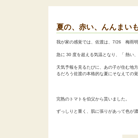
夏の、赤い、んんまい
我が家の感覚では、佐渡は、7/26 梅雨
急に 30 度を超える気温となり、「 熱
天気予報を見るたびに、あの子が住む地方は
るだろう佐渡の本格的な夏にそなえての
完熟のトマトを伯父から貰いました。
ずっしりと重く、肌に張りがあって色が濃い (^