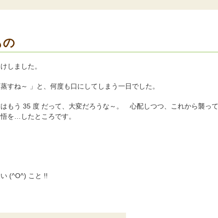
もの
明けしました。
い、蒸すね～ 」と、何度も口にしてしまう一日でした。
もう 35 度 だって、大変だろうな～。 心配しつつ、これから襲っ
覚悟を…したところです。
O^) こと !!