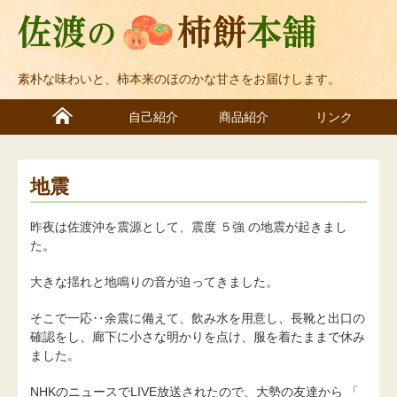
素朴な味わいと、柿本来のほのかな甘さをお届けします。
自己紹介
商品紹介
リンク
地震
昨夜は佐渡沖を震源として、震度 ５強 の地震が起きまし
た。
大きな揺れと地鳴りの音が迫ってきました。
そこで一応‥余震に備えて、飲み水を用意し、長靴と出口の
確認をし、廊下に小さな明かりを点け、服を着たままで休み
ました。
NHKのニュースでLIVE放送されたので、大勢の友達から 「