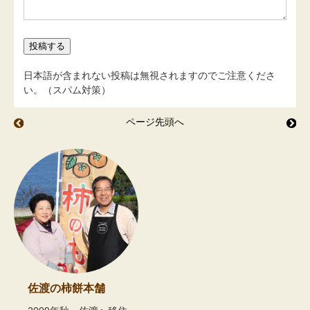
日本語が含まれない投稿は無視されますのでご注意くださ
い。（スパム対策）
ページ先頭へ
佐渡の雪景色：西海岸
味
佐渡の柿餅本舗