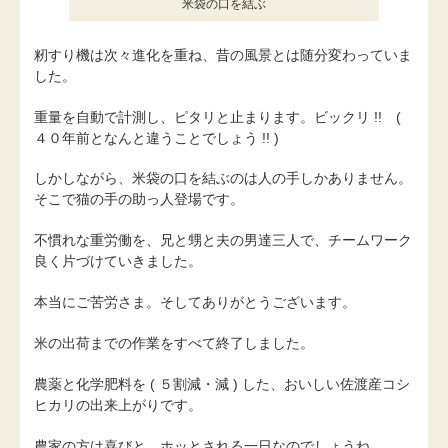
米袋の口を結ぶ
籾すり機は次々進化を重ね、昔の風景とは随分変わっていま
した。
重量を自動で計測し、ピタリと止まります。ビックリ !! (
４０年前となんと違うことでしょう !! )
しかしながら、米袋の口を結ぶのは人の手しかありません。
そこで猫の手の助っ人登場です。
不慣れな重労働を、兄と甥と夫の男達三人で、チームワーク
良く片づけていきました。
本当にご苦労さま。そしてありがとうございます。
米の出荷までの作業をすべて終了しました。
農薬と化学肥料を ( ５割減・減 ) した、おいしい佐渡産コシ
ヒカリの出来上がりです。
農家の方は喜びと、ホッとされる一日なのでしょうね。