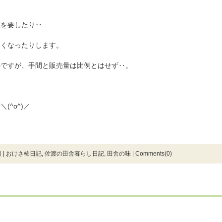
蔵を要したり‥
くくなったりします。
のですが、手間と販売量は比例とはせず‥。
^o^)／
 |
おけさ柿日記
,
佐渡の田舎暮らし日記
,
田舎の味
|
Comments(0)