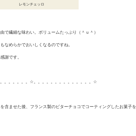
レモンチェッロ
自由で繊細な味わい。ボリュームたっぷり（＾ｕ＾）
にもなめらかでおいしくなるのですね。
に感謝です。
。。。。。。。☆。。。。。。。。。。。。。。☆
ーを含ませた後、フランス製のビターチョコでコーティングしたお菓子