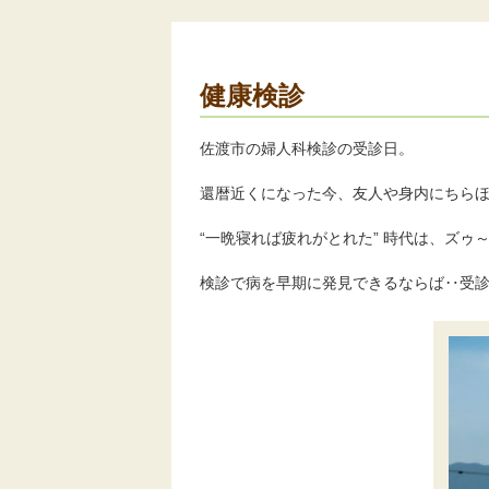
健康検診
佐渡市の婦人科検診の受診日。
還暦近くになった今、友人や身内にちら
“一晩寝れば疲れがとれた” 時代は、ズゥ
検診で病を早期に発見できるならば‥受