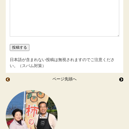
日本語が含まれない投稿は無視されますのでご注意くださ
い。（スパム対策）
ページ先頭へ
青梅でシロップ 梅肉エキス
岩