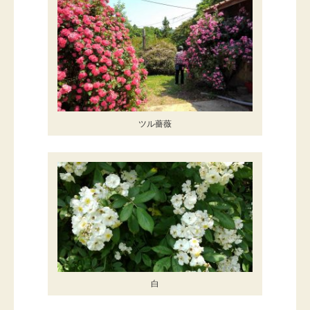
ツル薔薇
白