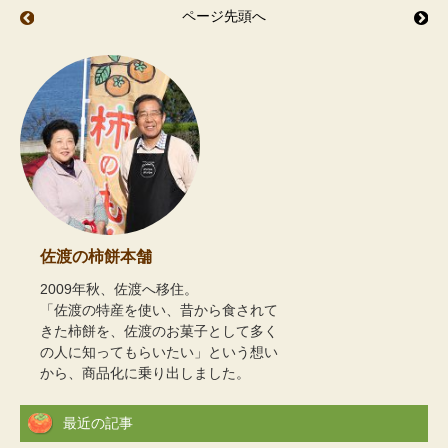
ページ先頭へ
赤まる 黒まる 茶まる
秋
佐渡の柿餅本舗
2009年秋、佐渡へ移住。
「佐渡の特産を使い、昔から食されて
きた柿餅を、佐渡のお菓子として多く
の人に知ってもらいたい」という想い
から、商品化に乗り出しました。
最近の記事