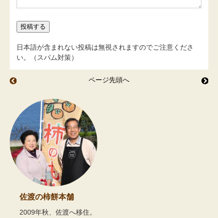
日本語が含まれない投稿は無視されますのでご注意くださ
い。（スパム対策）
ページ先頭へ
今年もバラ園へ
無
佐渡の柿餅本舗
2009年秋、佐渡へ移住。