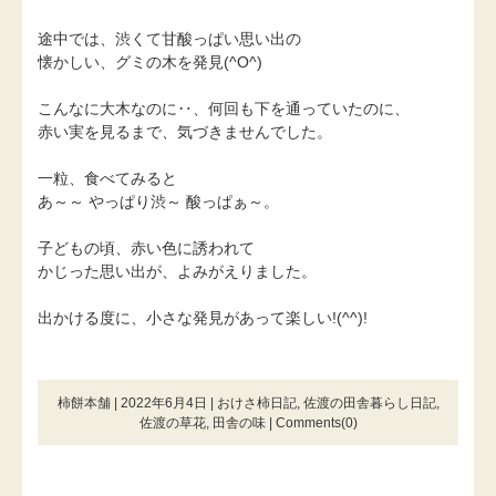
途中では、渋くて甘酸っぱい思い出の
懐かしい、グミの木を発見(^O^)
こんなに大木なのに‥、何回も下を通っていたのに、
赤い実を見るまで、気づきませんでした。
一粒、食べてみると
あ～～ やっぱり渋～ 酸っぱぁ～。
子どもの頃、赤い色に誘われて
かじった思い出が、よみがえりました。
出かける度に、小さな発見があって楽しい!(^^)!
柿餅本舗 | 2022年6月4日 |
おけさ柿日記
,
佐渡の田舎暮らし日記
,
佐渡の草花
,
田舎の味
|
Comments(0)