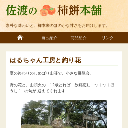
素朴な味わいと、柿本来のほのかな甘さをお届けします。
自己紹介
商品紹介
リンク
はるちゃん工房と釣り花
夏の終わりのしめばり山荘で、小さな展覧会。
野の花と、山頭火の “ ?歳とれば 故郷恋し つくつくほ
うし ” の句が 迎えてくれます