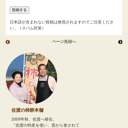
日本語が含まれない投稿は無視されますのでご注意くださ
い。（スパム対策）
ページ先頭へ
畑のラインダンス；蒟蒻・ニラ
市
佐渡の柿餅本舗
2009年秋、佐渡へ移住。
「佐渡の特産を使い、昔から食されて