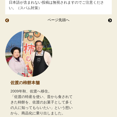
日本語が含まれない投稿は無視されますのでご注意くださ
い。（スパム対策）
ページ先頭へ
茗荷 と パセリ
梅
佐渡の柿餅本舗
2009年秋、佐渡へ移住。
「佐渡の特産を使い、昔から食されて
きた柿餅を、佐渡のお菓子として多く
の人に知ってもらいたい」という想い
から、商品化に乗り出しました。