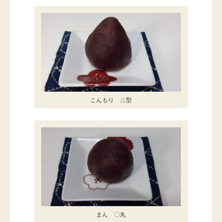
こんもり △型
まん 〇丸