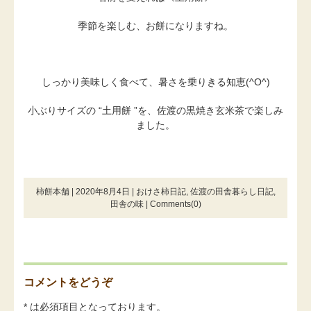
季節を楽しむ、お餅になりますね。
しっかり美味しく食べて、暑さを乗りきる知恵(^O^)
小ぶりサイズの “土用餅 ”を、佐渡の黒焼き玄米茶で楽しみ
ました。
柿餅本舗 | 2020年8月4日 |
おけさ柿日記
,
佐渡の田舎暮らし日記
,
田舎の味
|
Comments(0)
コメントをどうぞ
* は必須項目となっております。