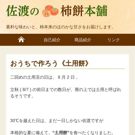
素朴な味わいと、柿本来のほのかな甘さをお届けします。
自己紹介
商品紹介
リンク
おうちで作ろう《土用餅》
二回めの土用丑の日は、 8 月 2 日 。
立秋 ( 8/7 ) の前日までの数日が、暦の上では土用と呼ばれ
るそうです。
30℃を越えた日は、まだ一日しかない佐渡ですが
本格的な夏に備えて、
“土用餅”
を食べたくなりました。