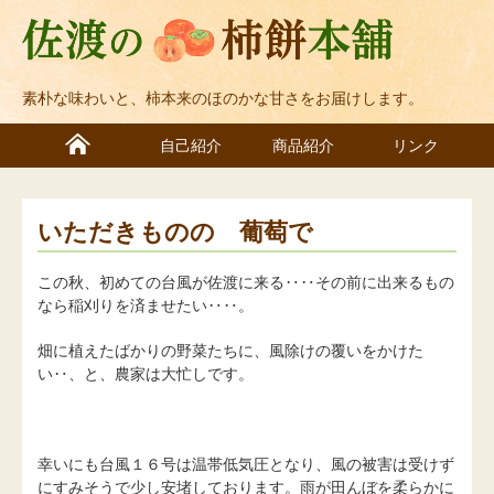
素朴な味わいと、柿本来のほのかな甘さをお届けします。
自己紹介
商品紹介
リンク
いただきものの 葡萄で
この秋、初めての台風が佐渡に来る‥‥その前に出来るもの
なら稲刈りを済ませたい‥‥。
畑に植えたばかりの野菜たちに、風除けの覆いをかけた
い‥、と、農家は大忙しです。
幸いにも台風１６号は温帯低気圧となり、風の被害は受けず
にすみそうで少し安堵しております。雨が田んぼを柔らかに