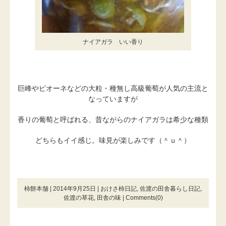
ナイアガラ いい香り
巨峰やピオーネなどの大粒・種無し高級葡萄が人気の主流と
なっていますが
香りの葡萄と呼ばれる、昔ながらのナイアガラは希少な種類
どちらもイイ感じ。味見が楽しみです（＾ｕ＾）
柿餅本舗 | 2014年9月25日 |
おけさ柿日記
,
佐渡の田舎暮らし日記
,
佐渡の草花
,
田舎の味
|
Comments(0)