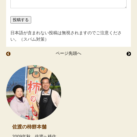
日本語が含まれない投稿は無視されますのでご注意くださ
い。（スパム対策）
ページ先頭へ
栗ひろい
色
佐渡の柿餅本舗
2009年秋、佐渡へ移住。