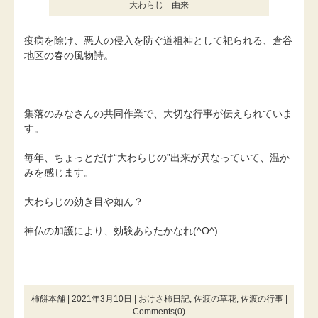
大わらじ 由来
疫病を除け、悪人の侵入を防ぐ道祖神として祀られる、倉谷
地区の春の風物詩。
集落のみなさんの共同作業で、大切な行事が伝えられていま
す。
毎年、ちょっとだけ“大わらじの”出来が異なっていて、温か
みを感じます。
大わらじの効き目や如ん？
神仏の加護により、効験あらたかなれ(^O^)
柿餅本舗 | 2021年3月10日 |
おけさ柿日記
,
佐渡の草花
,
佐渡の行事
|
Comments(0)