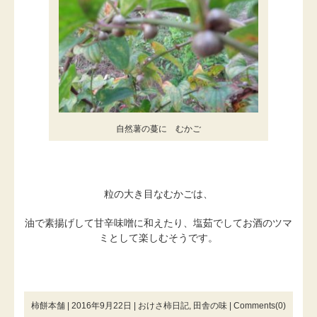
自然薯の蔓に むかご
粒の大き目なむかごは、
油で素揚げして甘辛味噌に和えたり、塩茹でしてお酒のツマ
ミとして楽しむそうです。
柿餅本舗 | 2016年9月22日 |
おけさ柿日記
,
田舎の味
|
Comments(0)