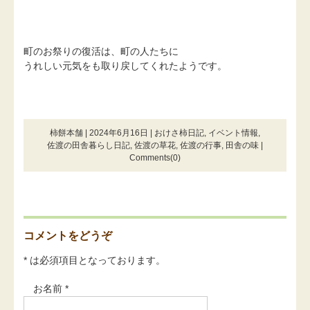
町のお祭りの復活は、町の人たちに
うれしい元気をも取り戻してくれたようです。
柿餅本舗 | 2024年6月16日 |
おけさ柿日記
,
イベント情報
,
佐渡の田舎暮らし日記
,
佐渡の草花
,
佐渡の行事
,
田舎の味
|
Comments(0)
コメントをどうぞ
* は必須項目となっております。
お名前 *