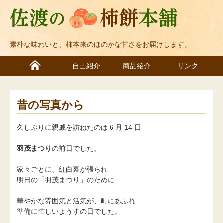
素朴な味わいと、柿本来のほのかな甘さをお届けします。
自己紹介
商品紹介
リンク
昔の写真から
久しぶりに親戚を訪ねたのは 6 月 14 日
羽茂まつり
の前日でした。
家々ごとに、紅白幕が張られ
明日の「羽茂まつり」のために
華やかな雰囲気と活気が、町にあふれ
準備に忙しいようすの日でした。