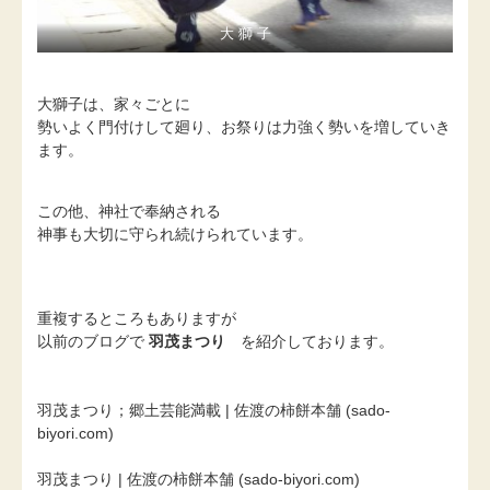
大 獅 子
大獅子は、家々ごとに
勢いよく門付けして廻り、お祭りは力強く勢いを増していき
ます。
この他、神社で奉納される
神事も大切に守られ続けられています。
重複するところもありますが
以前のブログで
羽茂まつり
を紹介しております。
羽茂まつり；郷土芸能満載 | 佐渡の柿餅本舗 (sado-
biyori.com)
羽茂まつり | 佐渡の柿餅本舗 (sado-biyori.com)